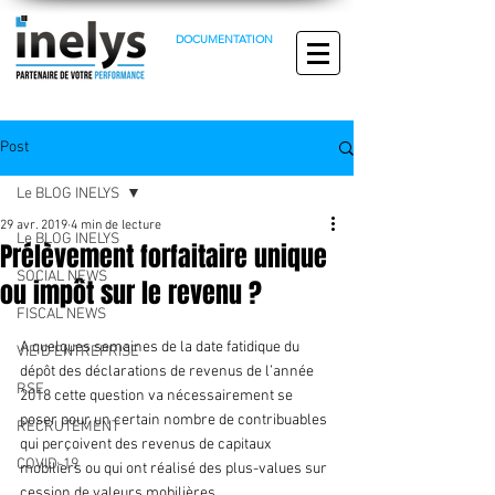
DOCUMENTATION
Post
Le BLOG INELYS
29 avr. 2019
4 min de lecture
Le BLOG INELYS
Prélèvement forfaitaire unique
SOCIAL NEWS
ou impôt sur le revenu ?
FISCAL NEWS
A quelques semaines de la date fatidique du 
VIE D'ENTREPRISE
dépôt des déclarations de revenus de l’année 
RSE
2018 cette question va nécessairement se 
poser pour un certain nombre de contribuables 
RECRUTEMENT
qui perçoivent des revenus de capitaux 
COVID-19
mobiliers ou qui ont réalisé des plus-values sur 
cession de valeurs mobilières.