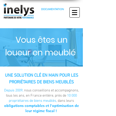
DOCUMENTATION
Vous êtes un
loueur en meublé
UNE SOLUTION CLÉ EN MAIN POUR LES
PRORIÉTAIRES DE BIENS MEUBLÉS
Depuis 2009,
nous conseillons et accompagnons,
tous les ans, en France entière, près de
10 000
propriétaires de biens meublés,
dans leurs
obligations comptables et l'optimisation de
leur régime fiscal !