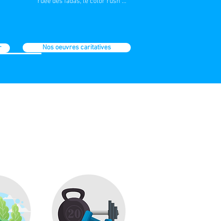
ruée des fadas, le color rush …
Nos oeuvres caritatives
r