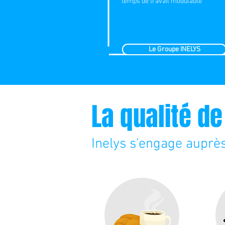
temps de travail modulable
Le Groupe INELYS
La qualité de
Inelys s'engage auprès