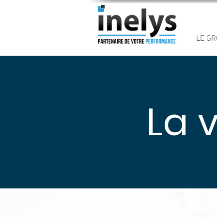
LE G
La v