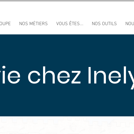
ROUPE
NOS MÉTIERS
VOUS ÊTES...
NOS OUTILS
NOU
ie chez Inel