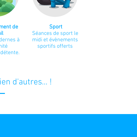
ment
de
Sport
ail
Séances de sport le
dernes à
midi et évènements
mité
sportifs offerts
 détente.
en d'autres... !