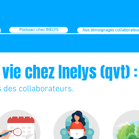
Postulez chez INELYS
Nos témoignages collaborateu
 vie chez Inelys (qvt) :
 des collaborateurs.