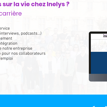
 sur la vie chez Inelys ?
carrière
ervice
nterviews, podcasts...)
utement
ntégration
e notre entreprise
 pour nos collaborateurs
'emploi