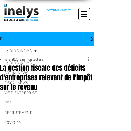
DOCUMENTATION
Post
Le BLOG INELYS
4 mars 2020
5 min de lecture
Le BLOG INELYS
La gestion fiscale des déficits
SOCIAL NEWS
d'entreprises relevant de l'impôt
FISCAL NEWS
sur le revenu
VIE D'ENTREPRISE
01 RAPPEL DU PRINCIPE GÉNÉRAL 
RSE
D'IMPOSITION DES REVENUS
RECRUTEMENT
COVID-19
a. La prise en compte des 