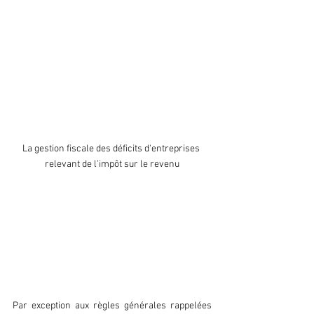
La gestion fiscale des déficits d'entreprises 
relevant de l'impôt sur le revenu
02 DIFFÉRENCE DE TRAITEMENT ENTRE 
LES DÉFICITS PROFESSIONNELS ET LES 
DÉFICITS NON PROFESSIONNELS
Par exception aux règles générales rappelées 