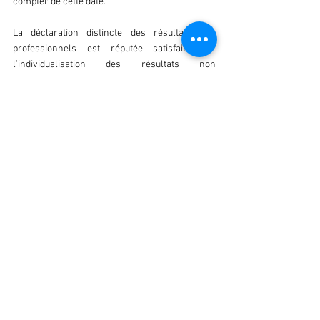
compter de cette date.
La déclaration distincte des résultats non 
professionnels est réputée satisfaite par 
l’individualisation des résultats non 
professionnels sur la déclaration 2031 (cadre H) 
ou déclaration 2035 (cadre 4). 
05 LES LIMITES SPÉCIFIQUES VISANT 
LES DÉFICITS D’ORIGINE AGRICOLE 
De par la loi les déficits provenant 
d’exploitations agricoles ne peuvent pas 
s’imputer sur le revenu global d’un contribuable 
lorsque le total de ses revenus nets d’autres 
sources excède la limite légale.
Cette limite est révisée chaque année selon les 
mêmes modalités que la limite supérieure de la 