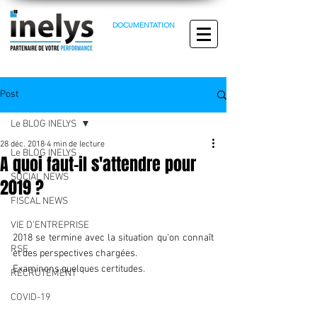
DOCUMENTATION
Post
Le BLOG INELYS
28 déc. 2018
4 min de lecture
Le BLOG INELYS
A quoi faut-il s'attendre pour
SOCIAL NEWS
2019 ?
FISCAL NEWS
VIE D'ENTREPRISE
2018 se termine avec la situation qu’on connaît 
RSE
et des perspectives chargées.
Examinons quelques certitudes.
RECRUTEMENT
COVID-19