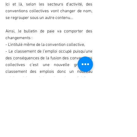
Ici et là, selon les secteurs d’activité, des 
conventions collectives vont changer de nom, 
se regrouper sous un autre contenu…
Ainsi, le bulletin de paie va comporter des 
changements :
- L’intitulé même de la convention collective,
- Le classement de l’emploi occupé puisqu'une 
des conséquences de la fusion des conventions 
collectives c’est une nouvelle grille de 
classement des emplois donc un nouveau 
salaire minimum de branche et, le cas échéant, 
une nouvelle structure de la rémunération avec 
telle ou telle prime qui jusqu’à maintenant 
n’existait pas ou qui se trouverait être modifiée.
SOCIAL NEWS