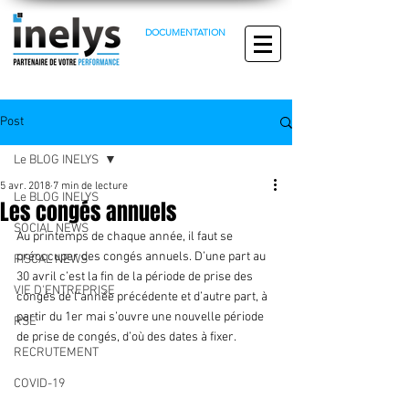
DOCUMENTATION
Post
Le BLOG INELYS
5 avr. 2018
7 min de lecture
Le BLOG INELYS
Les congés annuels
SOCIAL NEWS
Au printemps de chaque année, il faut se 
préoccuper des congés annuels. D’une part au 
FISCAL NEWS
30 avril c’est la fin de la période de prise des 
VIE D'ENTREPRISE
congés de l’année précédente et d’autre part, à 
partir du 1er mai s’ouvre une nouvelle période 
RSE
de prise de congés, d’où des dates à fixer.
RECRUTEMENT
COVID-19