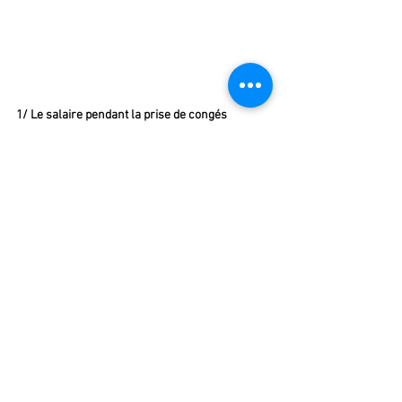
3. L’indemnité de congés payés
1/ Le salaire pendant la prise de congés 
annuels
L’indemnité de congé payé est égale au 
1/10ème de la rémunération perçue par le 
salarié au cours de la période de référence qui 
va du 1er juin de l’année N-1 au 31 mai de 
l’année N, les congés payés se prenant au 
cours de l’année N et de l’année N+1.
Le salaire théorique est maintenu en fonction :
- du salaire perçu pendant la période précédant 
le congé,
- de l’horaire qui aurait été celui du salarié s’il 
avait travaillé pendant le congé (c’est-à-dire : 
heures supplémentaires, de nuit, de dimanche 
comprises).