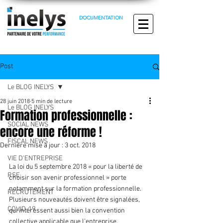
DOCUMENTATION
Post
Le BLOG INELYS
28 juin 2018
5 min de lecture
Le BLOG INELYS
Formation professionnelle :
SOCIAL NEWS
encore une réforme !
FISCAL NEWS
Dernière mise à jour :
3 oct. 2018
VIE D'ENTREPRISE
La loi du 5 septembre 2018 « pour la liberté de 
RSE
choisir son avenir professionnel » porte 
notamment sur la formation professionnelle.
RECRUTEMENT
Plusieurs nouveautés doivent être signalées, 
COVID-19
qui intéressent aussi bien la convention 
collective applicable que l’entreprise.