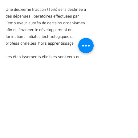
Une deuxième fraction (15%) sera destinée à 
des dépenses libératoires effectuées par 
l’employeur auprès de certains organismes 
afin de financer le développement des 
formations initiales technologiques et 
professionnelles, hors apprentissage.
Les établissements éligibles sont ceux qui 
percevaient l’ancienne fraction « hors quota » 
et « hors fraction régionale ».
2/ Le contrat d’apprentissage
- La date limite d’entrée en apprentissage (25 
ans révolus jusqu’ici) est portée à 29 ans 
révolus. A titre expérimental jusqu’au 31 
décembre 2021, la visite d’information et de 
prévention (VIP) peut être réalisée par un 
médecin de ville lorsqu’aucun médecin du 