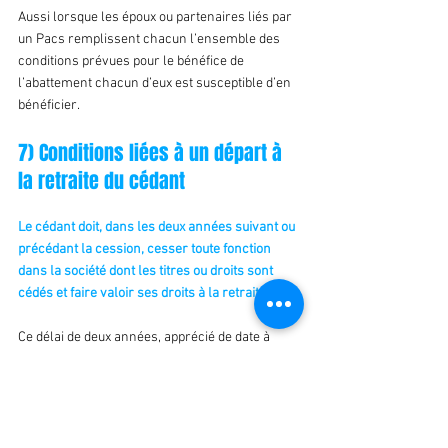
Aussi lorsque les époux ou partenaires liés par 
un Pacs remplissent chacun l’ensemble des 
conditions prévues pour le bénéfice de 
l’abattement chacun d’eux est susceptible d’en 
bénéficier.
7) Conditions liées à un départ à 
la retraite du cédant
Le cédant doit, dans les deux années suivant ou 
précédant la cession, cesser toute fonction 
dans la société dont les titres ou droits sont 
cédés et faire valoir ses droits à la retraite.
Ce délai de deux années, apprécié de date à 
date, s’entend comme un délai pouvant aller de 
deux ans avant à deux ans après la cession.
Dans une récente réponse, l’administration 
admet qu’un dirigeant ayant cédé sa société 