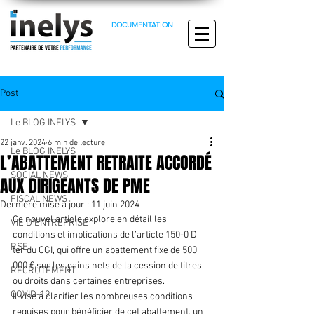
DOCUMENTATION
Post
Le BLOG INELYS
22 janv. 2024
6 min de lecture
Le BLOG INELYS
L’ABATTEMENT RETRAITE ACCORDÉ
SOCIAL NEWS
AUX DIRIGEANTS DE PME
FISCAL NEWS
Dernière mise à jour :
11 juin 2024
Ce nouvel article explore en détail les 
VIE D'ENTREPRISE
conditions et implications de l’article 150-0 D 
RSE
ter du CGI, qui offre un abattement fixe de 500 
000 € sur les gains nets de la cession de titres 
RECRUTEMENT
ou droits dans certaines entreprises.
COVID-19
Il vise à clarifier les nombreuses conditions 
requises pour bénéficier de cet abattement, un 