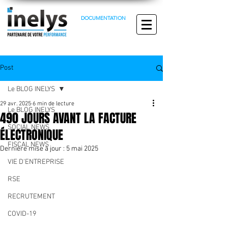
DOCUMENTATION
Post
Le BLOG INELYS
29 avr. 2025
6 min de lecture
Le BLOG INELYS
490 JOURS AVANT LA FACTURE
SOCIAL NEWS
ÉLECTRONIQUE
FISCAL NEWS
Dernière mise à jour :
5 mai 2025
VIE D'ENTREPRISE
RSE
RECRUTEMENT
COVID-19